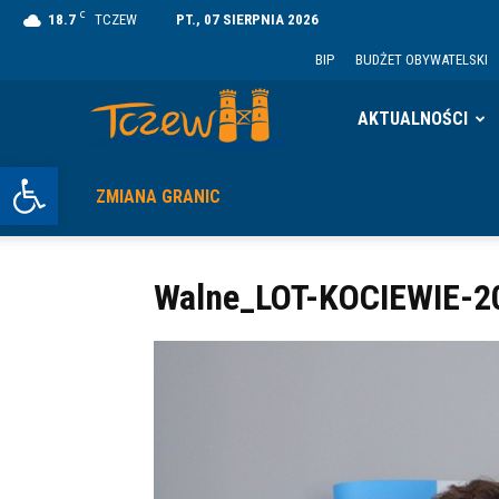
C
18.7
TCZEW
PT., 07 SIERPNIA 2026
BIP
BUDŻET OBYWATELSKI
Tczew
AKTUALNOŚCI
Otwórz pasek narzędzi
ZMIANA GRANIC
Walne_LOT-KOCIEWIE-2