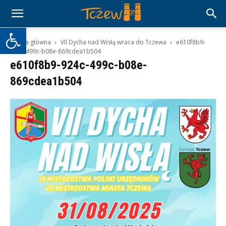
Otwórz pasek narzędzi
Strona główna
VII Dycha nad Wisłą wraca do Tczewa
e610f8b9-
924c-499c-b08e-869cdea1b504
e610f8b9-924c-499c-b08e-
869cdea1b504