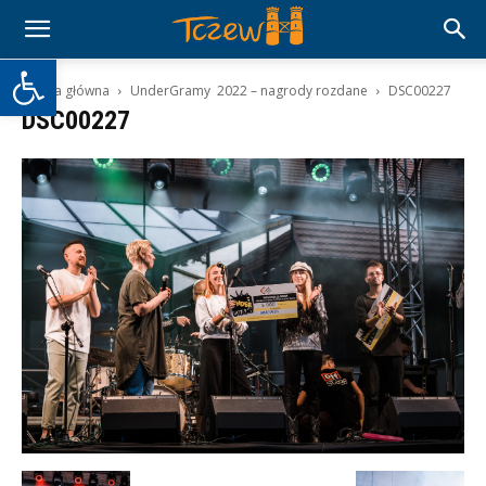
Otwórz pasek narzędzi
Strona główna
UnderGramy 2022 – nagrody rozdane
DSC00227
DSC00227