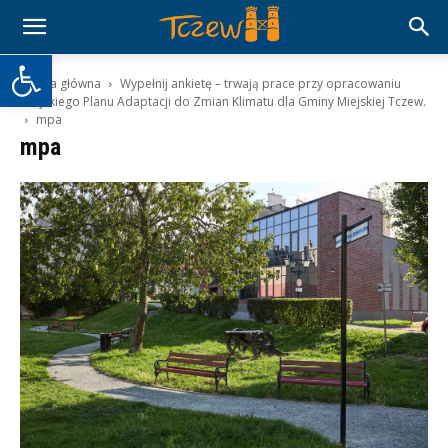
Otwórz pasek narzędzi
Strona główna
Wypełnij ankietę – trwają prace przy opracowaniu
Miejskiego Planu Adaptacji do Zmian Klimatu dla Gminy Miejskiej Tczew.
mpa
mpa