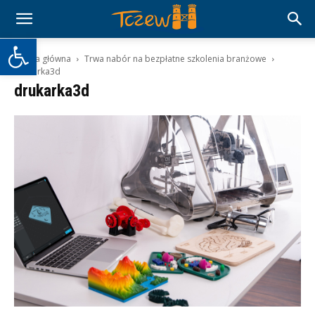
Otwórz pasek narzędzi
Strona główna
Trwa nabór na bezpłatne szkolenia branżowe
drukarka3d
drukarka3d