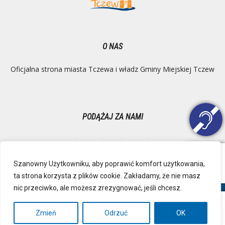
O NAS
Oficjalna strona miasta Tczewa i władz Gminy Miejskiej Tczew
PODĄŻAJ ZA NAMI
Szanowny Użytkowniku, aby poprawić komfort użytkowania,
ta strona korzysta z plików cookie. Zakładamy, że nie masz
Ochrona danych osobowych
Inspektor Danych Osobowych
nic przeciwko, ale możesz zrezygnować, jeśli chcesz.
Polityka Prywatności
Deklaracja dostępności
Mapa strony
RSS
Kontakt
Zmień
Odrzuć
OK
© Urząd Miejski, Plac Marszałka Józefa Piłsudskiego 1