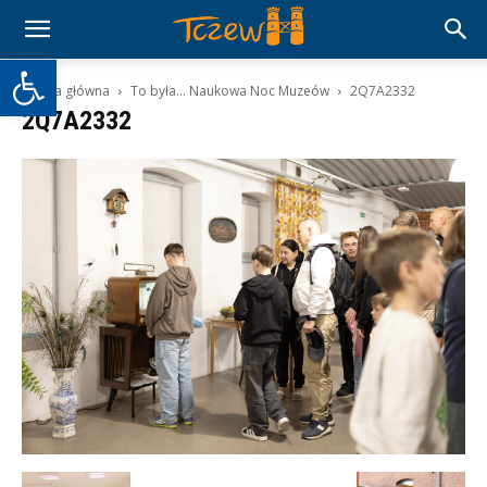
Otwórz pasek narzędzi
Strona główna
To była… Naukowa Noc Muzeów
2Q7A2332
2Q7A2332