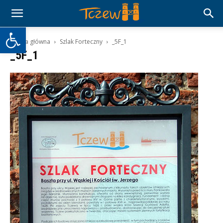
Otwórz pasek narzędzi
Strona główna
Szlak Forteczny
_5F_1
_5F_1