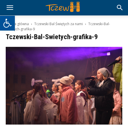
Otwórz pasek narzędzi
Strona główna
Tczewski Bal Świętych za nami
Tczewski-Bal-
Swietych-grafika-9
Tczewski-Bal-Swietych-grafika-9