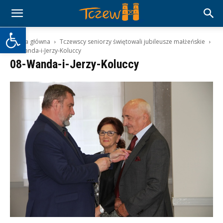
Otwórz pasek narzędzi
Strona główna
Tczewscy seniorzy świętowali jubileusze małżeńskie
08-Wanda-i-Jerzy-Koluccy
08-Wanda-i-Jerzy-Koluccy