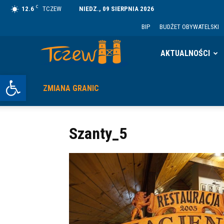
C
12.6
TCZEW
NIEDZ., 09 SIERPNIA 2026
BIP
BUDŻET OBYWATELSKI
Tczew
AKTUALNOŚCI
Otwórz pasek narzędzi
ZMIANA GRANIC
Szanty_5