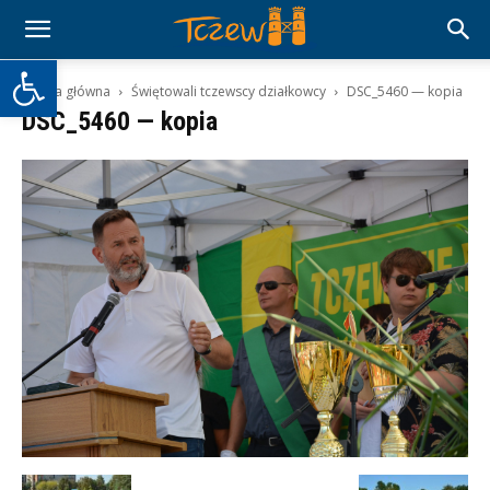
Otwórz pasek narzędzi
Strona główna
Świętowali tczewscy działkowcy
DSC_5460 — kopia
DSC_5460 — kopia