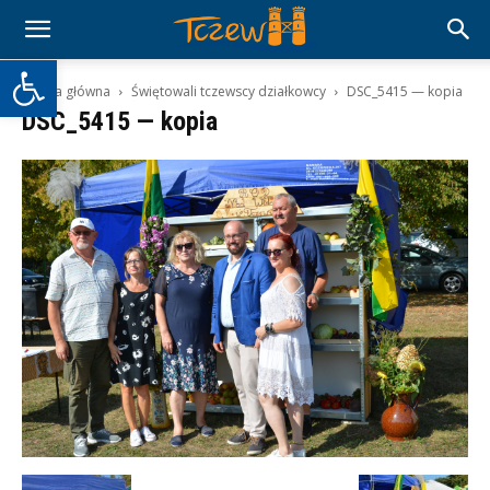
Otwórz pasek narzędzi
Strona główna
Świętowali tczewscy działkowcy
DSC_5415 — kopia
DSC_5415 — kopia