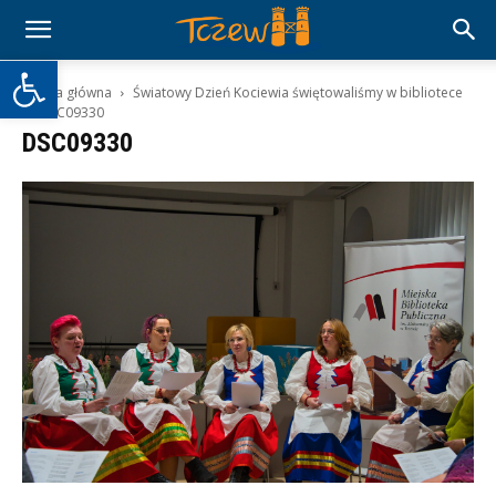
Otwórz pasek narzędzi
Strona główna
Światowy Dzień Kociewia świętowaliśmy w bibliotece
DSC09330
DSC09330