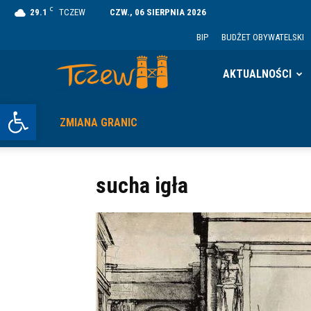
C
29.1
TCZEW
CZW., 06 SIERPNIA 2026
BIP
BUDŻET OBYWATELSKI
Tczew
AKTUALNOŚCI
Otwórz pasek narzędzi
ZMIANA GRANIC
sucha igła