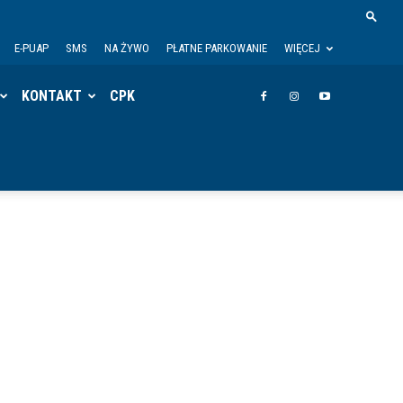
E-PUAP
SMS
NA ŻYWO
PŁATNE PARKOWANIE
WIĘCEJ
KONTAKT
CPK