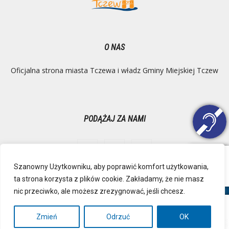
O NAS
Oficjalna strona miasta Tczewa i władz Gminy Miejskiej Tczew
PODĄŻAJ ZA NAMI
Szanowny Użytkowniku, aby poprawić komfort użytkowania,
ta strona korzysta z plików cookie. Zakładamy, że nie masz
Ochrona danych osobowych
Inspektor Danych Osobowych
nic przeciwko, ale możesz zrezygnować, jeśli chcesz.
Polityka Prywatności
Deklaracja dostępności
Mapa strony
RSS
Kontakt
Zmień
Odrzuć
OK
© Urząd Miejski, Plac Marszałka Józefa Piłsudskiego 1