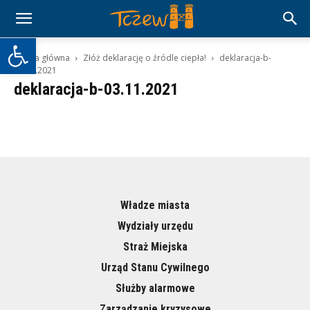
Otwórz pasek narzędzi
Strona główna
Złóż deklarację o źródle ciepła!
deklaracja-b-
03.11.2021
deklaracja-b-03.11.2021
Władze miasta
Wydziały urzędu
Straż Miejska
Urząd Stanu Cywilnego
Służby alarmowe
Zarządzanie kryzysowe