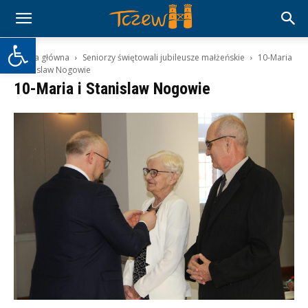
Otwórz pasek narzędzi
Strona główna
Seniorzy świętowali jubileusze małżeńskie
10-Maria
i Stanislaw Nogowie
10-Maria i Stanislaw Nogowie