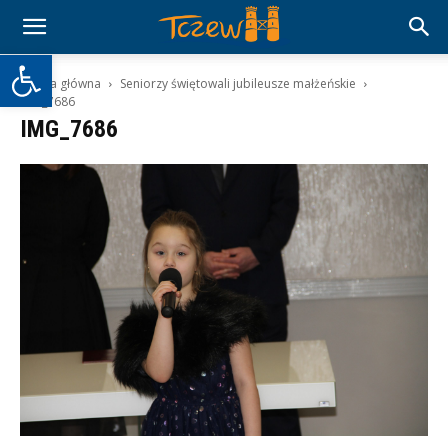
Otwórz pasek narzędzi
Strona główna
Seniorzy świętowali jubileusze małżeńskie
IMG_7686
IMG_7686