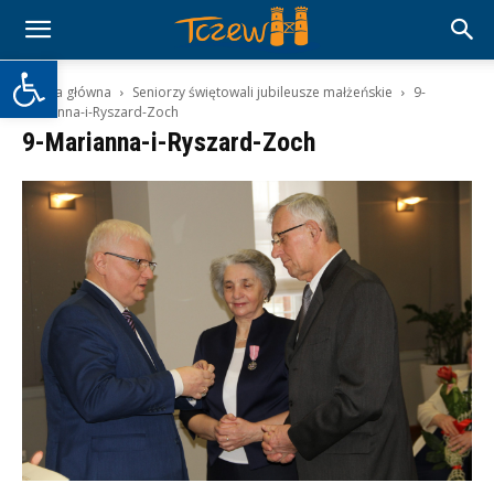
Otwórz pasek narzędzi
Strona główna
Seniorzy świętowali jubileusze małżeńskie
9-
Marianna-i-Ryszard-Zoch
9-Marianna-i-Ryszard-Zoch