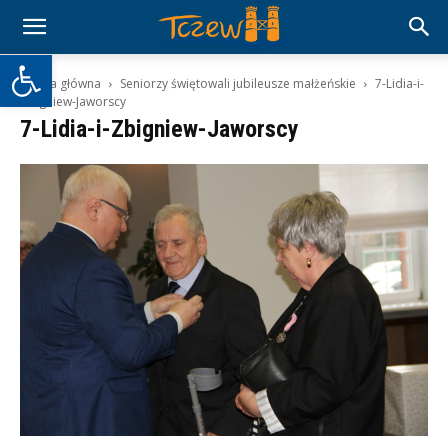
Otwórz pasek narzędzi
Strona główna
Seniorzy świętowali jubileusze małżeńskie
7-Lidia-i-
Zbigniew-Jaworscy
7-Lidia-i-Zbigniew-Jaworscy