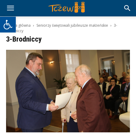
Otwórz pasek narzędzi
Strona główna
Seniorzy świętowali jubileusze małżeńskie
3-
Brodniccy
3-Brodniccy