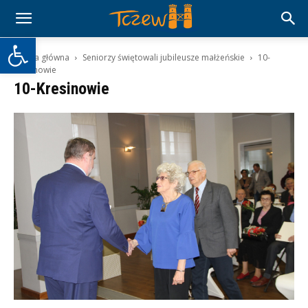
Otwórz pasek narzędzi
Strona główna
Seniorzy świętowali jubileusze małżeńskie
10-
Kresinowie
10-Kresinowie