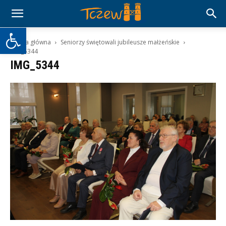
Otwórz pasek narzędzi
Strona główna
Seniorzy świętowali jubileusze małżeńskie
IMG_5344
IMG_5344