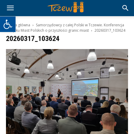
Otwórz pasek narzędzi
Strona główna
Samorządowcy z całej Polski w Tczewie. Konferencja
Związku Miast Polskich o przyszłości granic miast
20260317_103624
20260317_103624