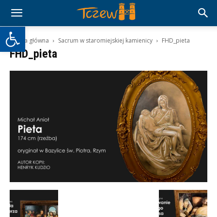
Otwórz pasek narzędzi
Strona główna
Sacrum w staromiejskiej kamienicy
FHD_pieta
FHD_pieta