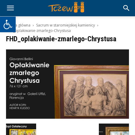
Otwórz pasek narzędzi
Strona główna
Sacrum w staromiejskiej kamienicy
FHD_oplakiwanie-zmarlego-Chrystusa
FHD_oplakiwanie-zmarlego-Chrystusa