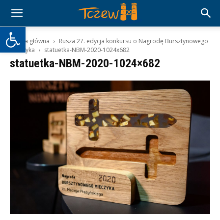
Otwórz pasek narzędzi
Strona główna
Rusza 27. edycja konkursu o Nagrodę Bursztynowego
Mieczyka
statuetka-NBM-2020-1024x682
statuetka-NBM-2020-1024×682