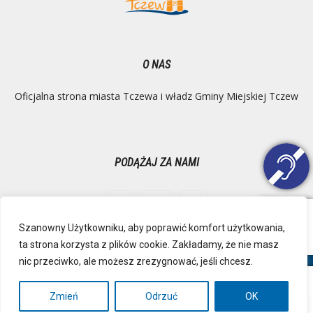
O NAS
Oficjalna strona miasta Tczewa i władz Gminy Miejskiej Tczew
PODĄŻAJ ZA NAMI
Szanowny Użytkowniku, aby poprawić komfort użytkowania,
ta strona korzysta z plików cookie. Zakładamy, że nie masz
Ochrona danych osobowych
Inspektor Danych Osobowych
nic przeciwko, ale możesz zrezygnować, jeśli chcesz.
Polityka Prywatności
Deklaracja dostępności
Mapa strony
RSS
Kontakt
Zmień
Odrzuć
OK
© Urząd Miejski, Plac Marszałka Józefa Piłsudskiego 1