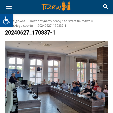
Otwórz pasek narzędzi
Strona główna
Rozpoczynamy pracę nad strategią rozwoju
tczewskiego sportu
20240627_170837-1
20240627_170837-1