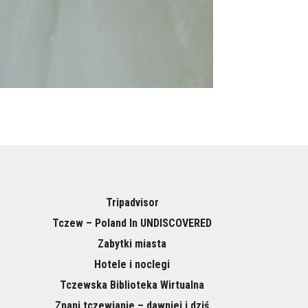
Tripadvisor
Tczew – Poland In UNDISCOVERED
Zabytki miasta
Hotele i noclegi
Tczewska Biblioteka Wirtualna
Znani tczewianie – dawniej i dziś