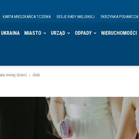
KARTA MIESZKAŃCA TCZEWA
SESJE RADY MIEJSKIEJ
SKRZYNKA PODAWCZA
UKRAINA
MIASTO
URZĄD
ODPADY
NIERUCHOMOŚCI
ale mniej dzieci
ślub