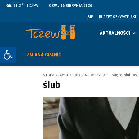
C
21.2
TCZEW
CZW., 06 SIERPNIA 2026
BIP
BUDŻET OBYWATELSKI
Tczew
AKTUALNOŚCI
Otwórz pasek narzędzi
ZMIANA GRANIC
Strona główna
Rok 2021 w Tczewie – więcej ślubów, 
ślub