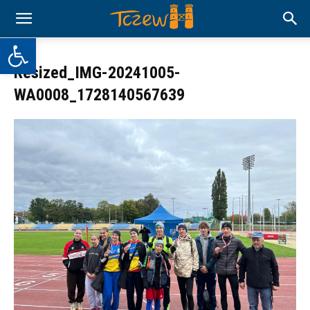
Otwórz pasek narzędzi
Resized_IMG-20241005-
WA0008_1728140567639