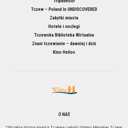
Tripadvisor
Tczew – Poland In UNDISCOVERED
Zabytki miasta
Hotele i noclegi
Tczewska Biblioteka Wirtualna
Znani tczewianie – dawniej i dziś
Kino Helios
O NAS
Oficjalna strona miasta Tczewa i władz Gminy Miejskiej Tczew