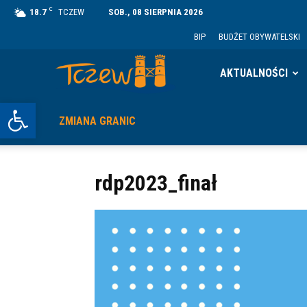
C
18.7
TCZEW
SOB., 08 SIERPNIA 2026
BIP
BUDŻET OBYWATELSKI
Tczew
AKTUALNOŚCI
Otwórz pasek narzędzi
ZMIANA GRANIC
rdp2023_finał