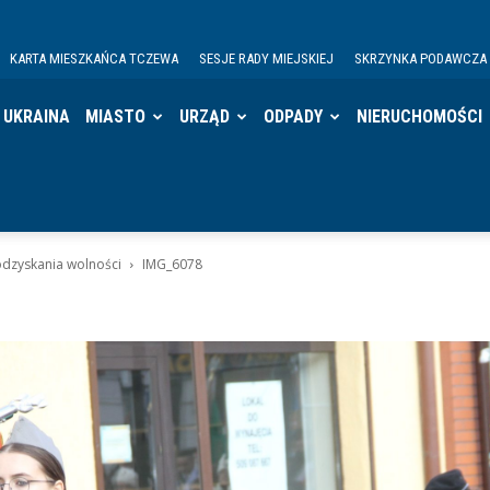
KARTA MIESZKAŃCA TCZEWA
SESJE RADY MIEJSKIEJ
SKRZYNKA PODAWCZA
UKRAINA
MIASTO
URZĄD
ODPADY
NIERUCHOMOŚCI
odzyskania wolności
IMG_6078