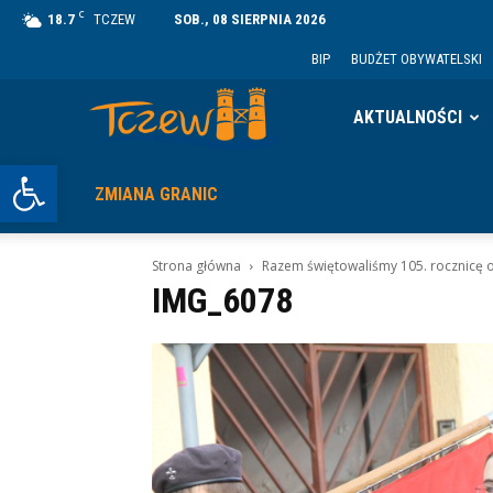
C
18.7
TCZEW
SOB., 08 SIERPNIA 2026
BIP
BUDŻET OBYWATELSKI
Tczew
AKTUALNOŚCI
Otwórz pasek narzędzi
ZMIANA GRANIC
Strona główna
Razem świętowaliśmy 105. rocznicę 
IMG_6078