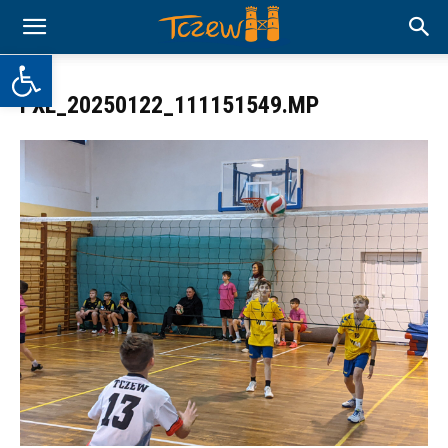
Otwórz pasek narzędzi
PXL_20250122_111151549.MP