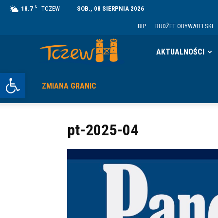
C
18.7
TCZEW
SOB., 08 SIERPNIA 2026
BIP
BUDŻET OBYWATELSKI
Tczew
AKTUALNOŚCI
Otwórz pasek narzędzi
ZMIANA GRANIC
pt-2025-04