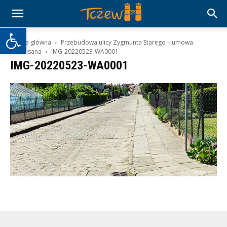
Otwórz pasek narzędzi
Strona główna
Przebudowa ulicy Zygmunta Starego – umowa
podpisana
IMG-20220523-WA0001
IMG-20220523-WA0001