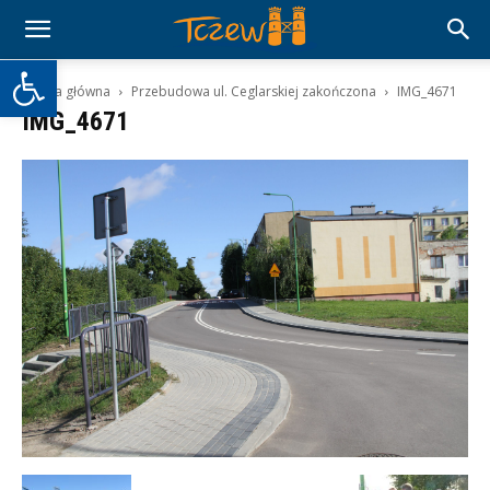
Otwórz pasek narzędzi
Strona główna
Przebudowa ul. Ceglarskiej zakończona
IMG_4671
IMG_4671