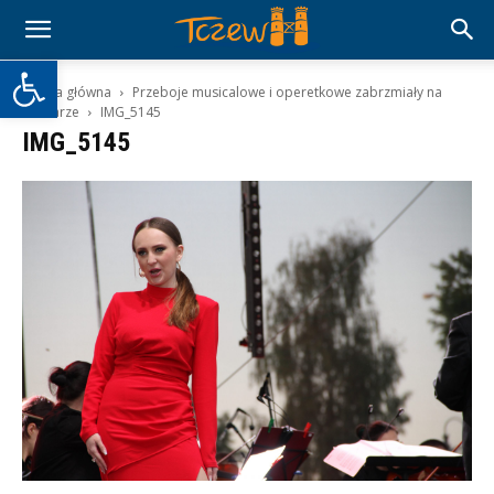
Otwórz pasek narzędzi
Strona główna
Przeboje musicalowe i operetkowe zabrzmiały na
bulwarze
IMG_5145
IMG_5145