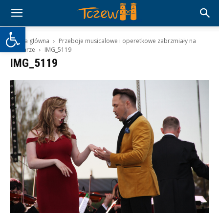
Otwórz pasek narzędzi
Strona główna
Przeboje musicalowe i operetkowe zabrzmiały na
bulwarze
IMG_5119
IMG_5119