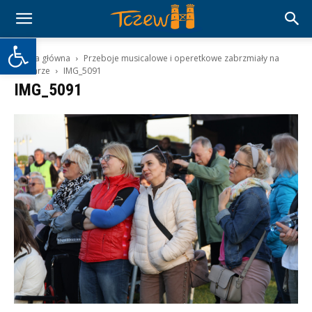
Otwórz pasek narzędzi
Strona główna
Przeboje musicalowe i operetkowe zabrzmiały na
bulwarze
IMG_5091
IMG_5091