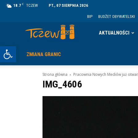
C
18.7
TCZEW
PT., 07 SIERPNIA 2026
BIP
BUDŻET OBYWATELSKI
Tczew
AKTUALNOŚCI
Otwórz pasek narzędzi
ZMIANA GRANIC
Strona główna
Pracownia Nowych Mediów już otwar
IMG_4606