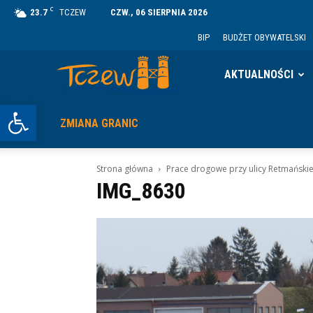
C
23.7
TCZEW
CZW., 06 SIERPNIA 2026
BIP
BUDŻET OBYWATELSKI
Tczew
AKTUALNOŚCI
Otwórz pasek narzędzi
ZMIANA GRANIC
Strona główna
Prace drogowe przy ulicy Retmańskie
IMG_8630