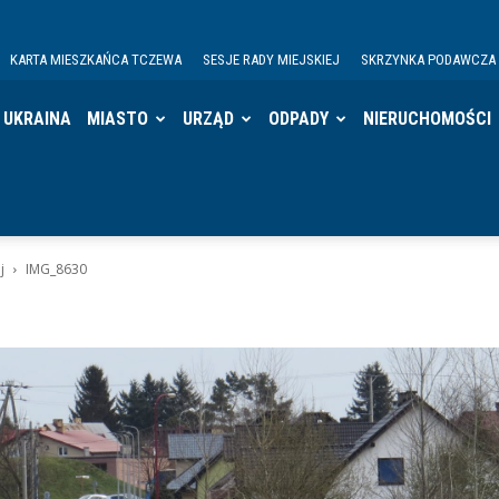
KARTA MIESZKAŃCA TCZEWA
SESJE RADY MIEJSKIEJ
SKRZYNKA PODAWCZA
UKRAINA
MIASTO
URZĄD
ODPADY
NIERUCHOMOŚCI
j
IMG_8630