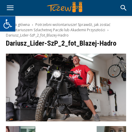
Otwórz pasek narzędzi
Strona główna
Potrzebni wolontariusze! Sprawdź, jak zostać
wolontariuszem Szlachetnej Paczki lub Akademii Przyszłości
Dariusz_Lider-SzP_2_fot_Blazej-Hadro
Dariusz_Lider-SzP_2_fot_Blazej-Hadro