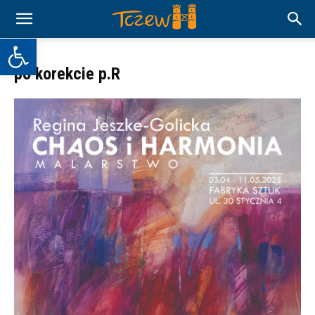
Otwórz pasek narzędzi
po korekcie p.R