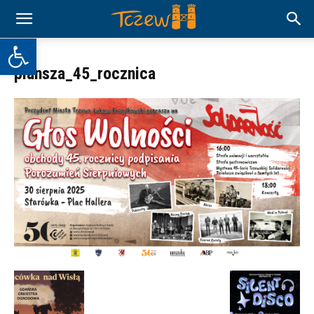
Otwórz pasek narzędzi
plansza_45_rocznica