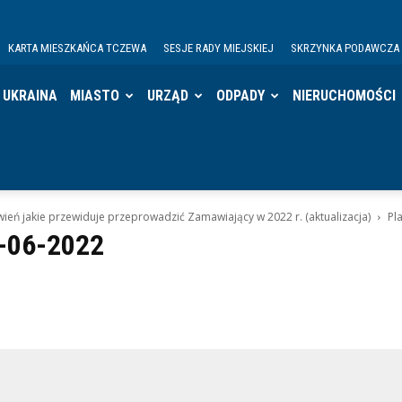
KARTA MIESZKAŃCA TCZEWA
SESJE RADY MIEJSKIEJ
SKRZYNKA PODAWCZA
UKRAINA
MIASTO
URZĄD
ODPADY
NIERUCHOMOŚCI
eń jakie przewiduje przeprowadzić Zamawiający w 2022 r. (aktualizacja)
Pl
-06-2022