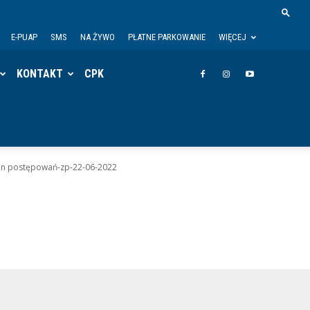
E-PUAP
SMS
NA ŻYWO
PŁATNE PARKOWANIE
WIĘCEJ
KONTAKT
CPK
an postępowań-zp-22-06-2022