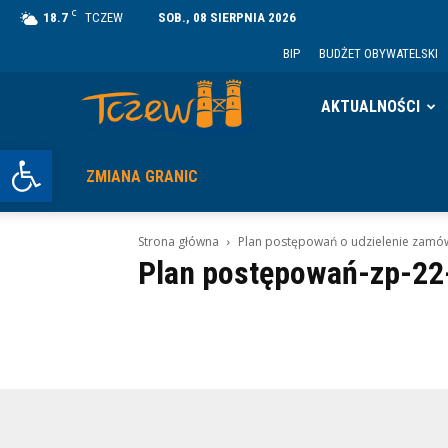
C
18.7
TCZEW
SOB., 08 SIERPNIA 2026
BIP
BUDŻET OBYWATELSKI
Tczew
AKTUALNOŚCI
Otwórz pasek narzędzi
ZMIANA GRANIC
Strona główna
Plan postępowań o udzielenie zamówi
Plan postępowań-zp-22