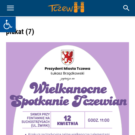
Otwórz pasek narzędzi
plakat (7)