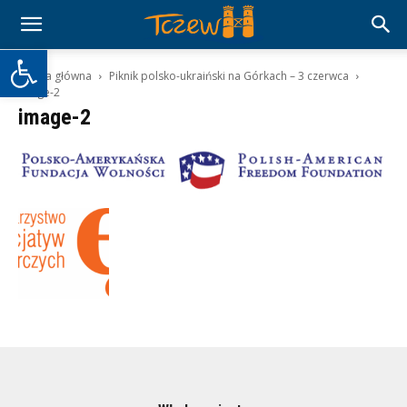
Otwórz pasek narzędzi
Strona główna
Piknik polsko-ukraiński na Górkach – 3 czerwca
image-2
image-2