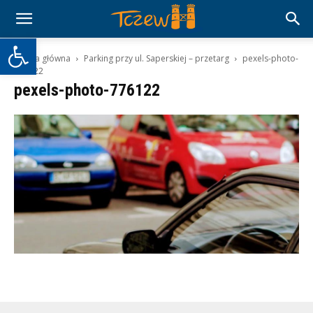
Otwórz pasek narzędzi
Strona główna
Parking przy ul. Saperskiej – przetarg
pexels-photo-
776122
pexels-photo-776122