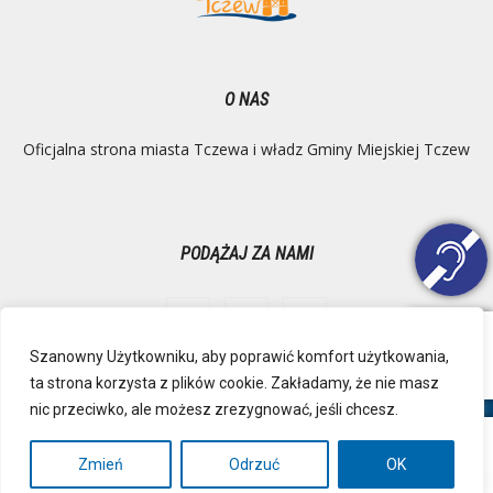
O NAS
Oficjalna strona miasta Tczewa i władz Gminy Miejskiej Tczew
PODĄŻAJ ZA NAMI
Szanowny Użytkowniku, aby poprawić komfort użytkowania,
ta strona korzysta z plików cookie. Zakładamy, że nie masz
Ochrona danych osobowych
Inspektor Danych Osobowych
nic przeciwko, ale możesz zrezygnować, jeśli chcesz.
Polityka Prywatności
Deklaracja dostępności
Mapa strony
RSS
Kontakt
Zmień
Odrzuć
OK
© Urząd Miejski, Plac Marszałka Józefa Piłsudskiego 1