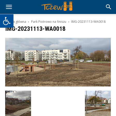
Otwórz pasek narzędzi
Strona główna
Park Piotrowo na finiszu
IMG-20231113-WA0018
IMG-20231113-WA0018